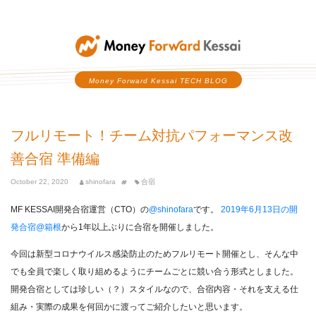
Money Forward Kessai
Money Forward Kessai TECH BLOG
フルリモート！チーム対抗パフォーマンス改
善合宿 準備編
October 22, 2020
shinofara
合宿
MF KESSAI開発合宿運営（CTO）の
@shinofara
です。
2019年6月13日の開
発合宿@箱根
から1年以上ぶりに合宿を開催しました。
今回は新型コロナウイルス感染防止のためフルリモート開催とし、そんな中
でも全員で楽しく取り組めるようにチームごとに競い合う形式としました。
開発合宿としては珍しい（？）スタイルなので、合宿内容・それを支える仕
組み・実際の成果を何回かに渡ってご紹介したいと思います。