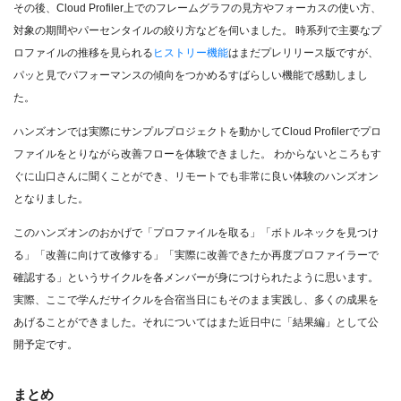
その後、Cloud Profiler上でのフレームグラフの見方やフォーカスの使い方、
対象の期間やパーセンタイルの絞り方などを伺いました。 時系列で主要なプ
ロファイルの推移を見られる
ヒストリー機能
はまだプレリリース版ですが、
パッと見でパフォーマンスの傾向をつかめるすばらしい機能で感動しまし
た。
ハンズオンでは実際にサンプルプロジェクトを動かしてCloud Profilerでプロ
ファイルをとりながら改善フローを体験できました。 わからないところもす
ぐに山口さんに聞くことができ、リモートでも非常に良い体験のハンズオン
となりました。
このハンズオンのおかげで「プロファイルを取る」「ボトルネックを見つけ
る」「改善に向けて改修する」「実際に改善できたか再度プロファイラーで
確認する」というサイクルを各メンバーが身につけられたように思います。
実際、ここで学んだサイクルを合宿当日にもそのまま実践し、多くの成果を
あげることができました。それについてはまた近日中に「結果編」として公
開予定です。
まとめ