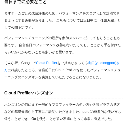
当日までに必要なこと
まずチームごとの成績評価のため、パフォーマンスをスコア化して計測でき
るようにする必要がありました。 こちらについては近日中に「仕組み編」と
して公開予定です。
パフォーマンスチューニングの勘所を参加メンバーに知ってもらうことも必
要です。 合宿当日パフォーマンス改善を行いたくても、どこから手を付けた
らいいかわからないことも多いかと思います。
そんな折、Googleで
Cloud Profiler
をご担当なさってる
山口(ymotongpoo)さ
ん
に相談したところ、合宿前日にCloud Profilerを使ったパフォーマンスチュ
ーニングのハンズオンを実施していただけることになりました。
Cloud Profilerハンズオン
ハンズオンの前にまず一般的なプロファイラーの使い方や各種グラフの見方
などの基礎知識から丁寧にご説明いただきました。pprofの典型的な使い方も
伺うことができ、Goを使うことが多い私達にとって非常に有益でした。