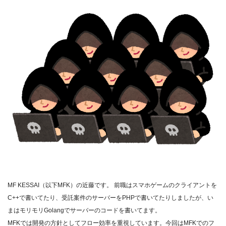
MF KESSAI（以下MFK）の近藤です。 前職はスマホゲームのクライアントを
C++で書いてたり、受託案件のサーバーをPHPで書いてたりしましたが、い
まはモリモリGolangでサーバーのコードを書いてます。
MFKでは開発の方針としてフロー効率を重視しています。今回はMFKでのフ