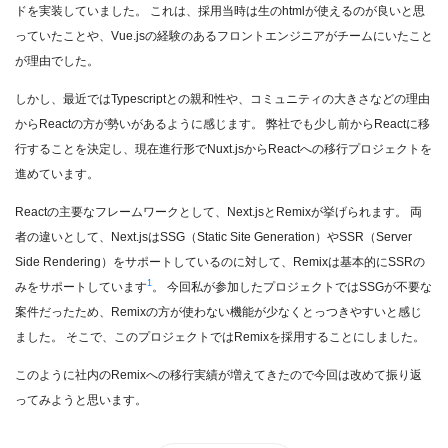
ドを実装していました。
これは、採用当時は生のhtmlが使えるのが良いと思
っていたことや、Vue.jsの経験のあるフロントエンジニアがチームにいたこと
が理由でした。
しかし、最近ではTypescriptとの親和性や、コミュニティの大きさなどの理由
からReactの方が勢いがあるように感じます。
弊社でも少し前からReactに移
行することを決定し、現在進行形でNuxt.jsからReactへの移行プロジェクトを
進めています。
Reactの主要なフレームワークとして、Next.jsとRemixが挙げられます。
両
者の違いとして、Next.jsはSSG（Static Site Generation）やSSR（Server
Side Rendering）をサポートしているのに対して、Remixは基本的にSSRの
1
みをサポートしています
。
今回私が参加したプロジェクトではSSGが不要な
案件だったため、Remixの方が使わない機能が少なくとっつきやすいと感じ
ました。
そこで、このプロジェクトではRemixを採用することにしました。
このように社内のRemixへの移行実績が増えてきたので今回は改めて振り返
ってみようと思います。