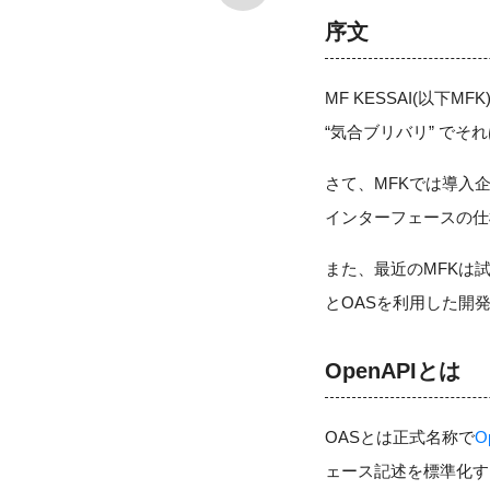
序文
MF KESSAI(以下M
“気合ブリバリ” でそ
さて、MFKでは導入企
インターフェースの仕
また、最近のMFKは試
とOASを利用した開
OpenAPIとは
OASとは正式名称で
Op
ェース記述を標準化す