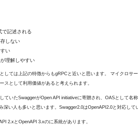
ml形式で記述される
依存しない
やすい
ーが理解しやすい
としては上記の特徴からもgRPCと近いと思います。 マイクロサ
ースとして利用価値があると考えられます。
発していたSwaggerがOpen API initiativeに寄贈され、OASと
染み深い人も多いと思います。Swagger2.0はOpenAPI2.0と対応し
nAPI 2.xとOpenAPI 3.xのに系統があります。