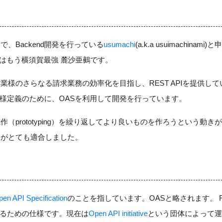
FK)で、Backend開発を行っている
usumachi
(a.k.a usuimachina
れはもう横須賀最強 麓沙亜鵺です。
業様のさらなる請求業務の効率化を目指し、REST APIを提供して
様定義のために、OASを利用して開発を行っています。
作（prototyping）を繰り返してより良いものを作ろうという動き
発がとても適合しました。
en API Specification
のことを指しています。OASと略されます。 RE
るための仕様です。現在は
Open API initiative
という団体によって運