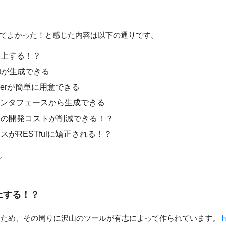
ていてよかった！と感じた内容は以下の通りです。
向上する！？
entが生成できる
erverが簡単に用意できる
がインタフェースから生成できる
側の開発コストが削減できる！？
がRESTfulに矯正される！？
。
上する！？
るため、その周りに沢山のツールが有志によって作られています。
h