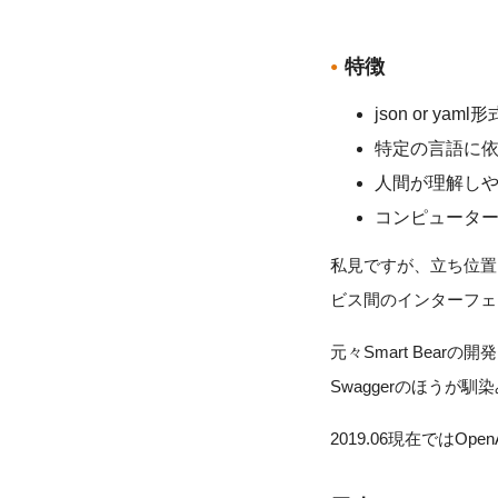
特徴
json or ya
特定の言語に
人間が理解し
コンピュータ
私見ですが、立ち位置
ビス間のインターフェ
元々Smart Bearの開
Swaggerのほうが馴
2019.06現在ではOpe