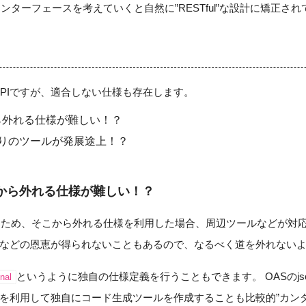
ンターフェースを考えていくと自然に”RESTful”な設計に矯正さ
APIですが、適合しない仕様も存在します。
ら外れる仕様が難しい！？
3.0周りのツールが発展途上！？
仕様から外れる仕様が難しい！？
るため、そこから外れる仕様を利用した場合、周辺ツールなどが対
などの恩恵が得られないこともあるので、なるべく道を外れない
というように独自の仕様定義を行うこともできます。 OASのjson
nal
を利用して独自にコード生成ツールを作成することも比較的”カンタ