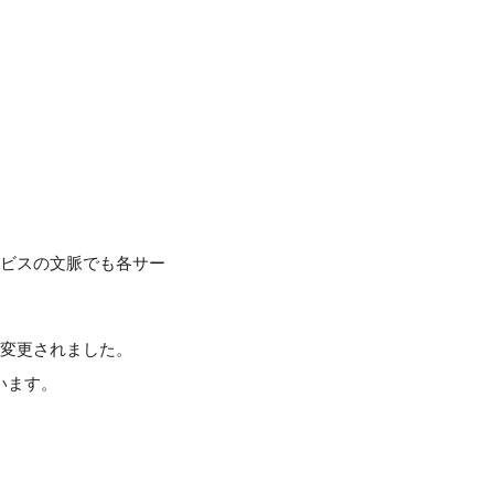
ービスの文脈でも各サー
して名称変更されました。
ています。