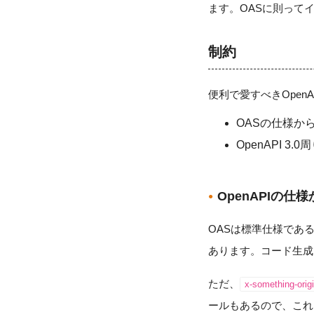
ます。OASに則ってイ
制約
便利で愛すべきOpen
OASの仕様か
OpenAPI 
OpenAPIの
OASは標準仕様であ
あります。コード生成
ただ、
x-something-origi
ールもあるので、これ