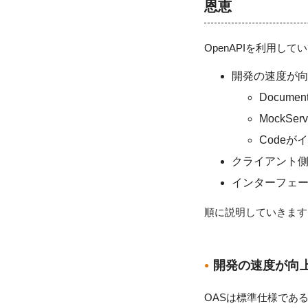
恩恵
OpenAPIを利用し
開発の速度が
Docum
MockS
Code
クライアント
インターフェース
順に説明していきます
開発の速度が向
OASは標準仕様であ