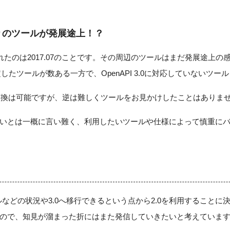
.0周りのツールが発展途上！？
公開されたのは2017.07のことです。その周辺のツールはまだ発展途上
の安定したツールが数ある一方で、OpenAPI 3.0に対応していないツ
0という変換は可能ですが、逆は難しくツールをお見かけしたことはありま
いとは一概に言い難く、利用したいツールや仕様によって慎重に
ツールなどの状況や3.0へ移行できるという点から2.0を利用することに
ので、知見が溜まった折にはまた発信していきたいと考えていま