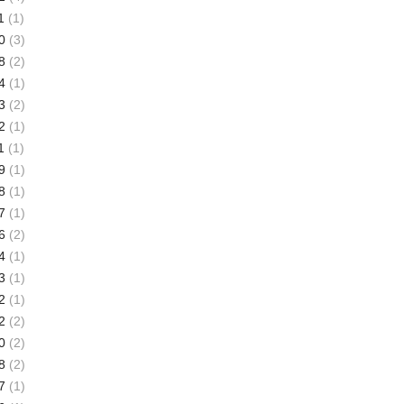
1
(1)
0
(3)
8
(2)
4
(1)
3
(2)
2
(1)
1
(1)
9
(1)
8
(1)
7
(1)
6
(2)
4
(1)
3
(1)
2
(1)
2
(2)
0
(2)
8
(2)
7
(1)