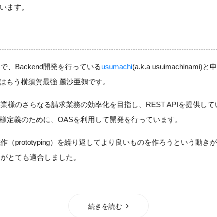
います。
FK)で、Backend開発を行っている
usumachi
(a.k.a usuimachina
れはもう横須賀最強 麓沙亜鵺です。
業様のさらなる請求業務の効率化を目指し、REST APIを提供して
様定義のために、OASを利用して開発を行っています。
作（prototyping）を繰り返してより良いものを作ろうという動き
発がとても適合しました。
続きを読む