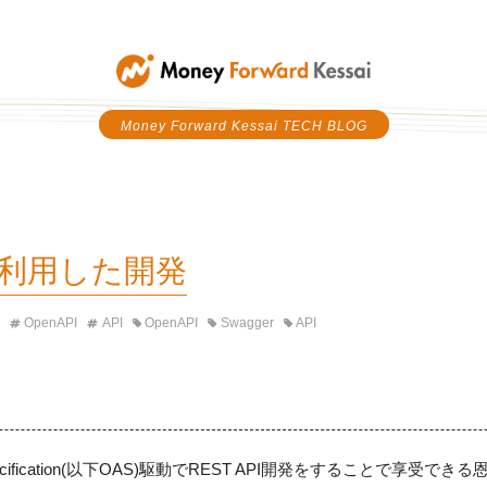
Money Forward Kessai
Money Forward Kessai TECH BLOG
Iを利用した開発
OpenAPI
API
OpenAPI
Swagger
API
pecification(以下OAS)駆動でREST API開発をすることで享受