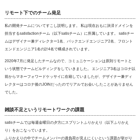
リモート下でのチーム発足
私の開発チームについてすこし説明します。 私は現在おもに決済ドメインを
担当するsatisfactionチーム（以下satisチーム）に所属しています。 satisチー
ムはデザイナー兼ディレクター1名、バックエンドエンジニア2名、フロント
エンドエンジニア1名の計4名で構成されています。
2020年7月に発足したチームなので、コミュニケーションは原則リモートと
いう状態でチームビルディングをしていきました。 エンジニア3名はコロナ以
前からマネーフォワードケッサイに在籍していましたが、デザイナー兼ディ
レクターはコロナ後のJOINだったのでリアルでお会いしたことがありません
でした。
雑談不足というリモートワークの課題
satisチームでは毎週金曜日の夕方にスプリントふりかえり（以下ふりかえ
り）をおこなっています。
ふりかえりの中でチームメンバーの過負荷が見えにくいという課題が挙がり