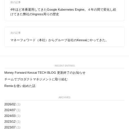
前の記事
4年ほど本番運用してきたGoogle Kubernetes Engine。４年の間で変化し続
けてきた弊社のIngress周りの歴史
次の記事
マネーフォワード（本社）からグループ会社のKessaiにやってきた。
RECENT ENTRIES
Money Forward Kessai TECH BLOG 更新終了のお知らせ
チームでプロダクトマネジメントに取り組む
Remixを使い始めた話
ARCHIVES
2026/02
(1)
2024/07
(1)
2024/03
(1)
2023/12
(1)
2023/07
(1)