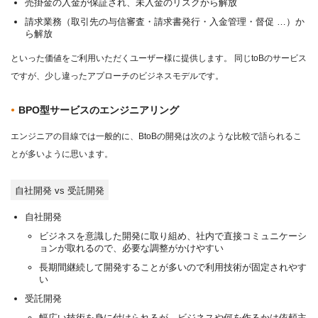
売掛金の入金が保証され、未入金のリスクから解放
請求業務（取引先の与信審査・請求書発行・入金管理・督促 …）か
ら解放
といった価値をご利用いただくユーザー様に提供します。 同じtoBのサービス
ですが、少し違ったアプローチのビジネスモデルです。
BPO型サービスのエンジニアリング
エンジニアの目線では一般的に、BtoBの開発は次のような比較で語られるこ
とが多いように思います。
自社開発 vs 受託開発
自社開発
ビジネスを意識した開発に取り組め、社内で直接コミュニケーシ
ョンが取れるので、必要な調整がかけやすい
長期間継続して開発することが多いので利用技術が固定されやす
い
受託開発
幅広い技術を身に付けられるが、ビジネスや何を作るかは依頼主