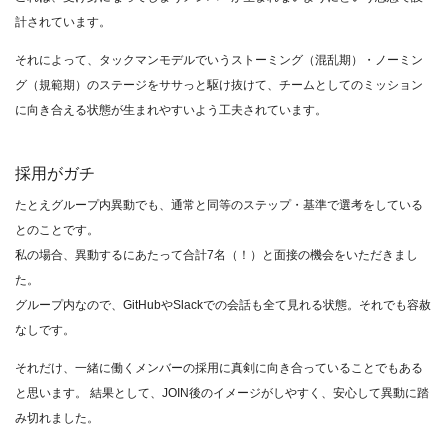
計されています。
それによって、タックマンモデルでいうストーミング（混乱期）・ノーミン
グ（規範期）のステージをササっと駆け抜けて、チームとしてのミッション
に向き合える状態が生まれやすいよう工夫されています。
採用がガチ
たとえグループ内異動でも、通常と同等のステップ・基準で選考をしている
とのことです。
私の場合、異動するにあたって合計7名（！）と面接の機会をいただきまし
た。
グループ内なので、GitHubやSlackでの会話も全て見れる状態。それでも容赦
なしです。
それだけ、一緒に働くメンバーの採用に真剣に向き合っていることでもある
と思います。 結果として、JOIN後のイメージがしやすく、安心して異動に踏
み切れました。