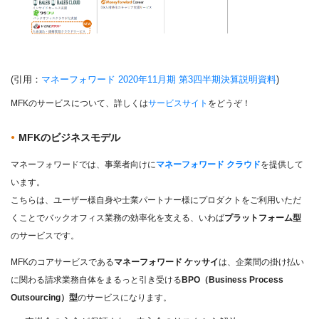
(引用：
マネーフォワード 2020年11月期 第3四半期決算説明資料
)
MFKのサービスについて、詳しくは
サービスサイト
をどうぞ！
MFKのビジネスモデル
マネーフォワードでは、事業者向けに
マネーフォワード クラウド
を提供して
います。
こちらは、ユーザー様自身や士業パートナー様にプロダクトをご利用いただ
くことでバックオフィス業務の効率化を支える、いわば
プラットフォーム型
のサービスです。
MFKのコアサービスである
マネーフォワード ケッサイ
は、企業間の掛け払い
に関わる請求業務自体をまるっと引き受ける
BPO（Business Process
Outsourcing）型
のサービスになります。