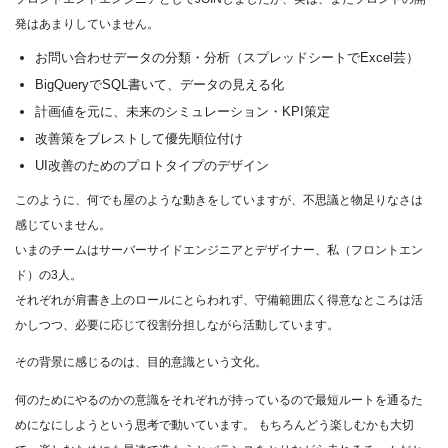
発はあまりしていません。
お問い合わせデータの分類・分析（スプレッドシートでExcel芸）
BigQueryでSQL書いて、データの見える化
計画値を元に、未来のシミュレーション・KPI策定
改善策をブレストして優先順位付け
UI改善のためのプロトタイプのデザイン
このように、何でも屋のような動きをしていますが、不思議と物足りなさは
感じていません。
いまのチームはサーバーサイドエンジニアとデザイナー、私（フロントエン
ド）の3人。
それぞれが肩書き上のロールにとらわれず、守備範囲広く得意なところは活
かしつつ、必要に応じて役割分担しながら活動しています。
その背景に感じるのは、目的意識という文化。
何のためにやるのかの意識をそれぞれが持っているので最短ルートを通るた
めになにしようという思考で動いています。 もちろんどう楽しむかも大切