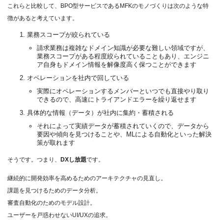
これらと比較して、BPO型サービスであるMFKのモノづくりは次のような特
徴があると考えています。
業務スコープが絞られている
請求業務は複雑なドメイン知識が必要な難しい領域ですが、
業務スコープがある程度絞られていることもあり、エンジニ
ア自身もドメイン情報を解像度高く保つことができます
オペレーションを社内で回している
実際にオペレーションするメンバーといつでも直接やり取り
できるので、高速にトライアンドエラーを繰り返せます
具体的な情報（データ）が社内に集約・蓄積される
それによって実績データが蓄積されていくので、データから
要因や傾向を見つけることや、MLによる自動化といった解決
策が取れます
そうです。つまり、
DXし放題
です。
継続的に開発効率を高めるためのアーキテクチャの見直し。
課題を見つけるためのデータ分析。
審査自動化のためのモデル設計。
ユーザーを戸惑わせないUI/UXの追求。