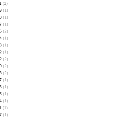
1
(1)
9
(1)
8
(1)
7
(1)
6
(2)
4
(1)
3
(1)
2
(1)
2
(2)
0
(2)
8
(2)
7
(1)
6
(1)
5
(1)
4
(1)
1
(1)
7
(1)