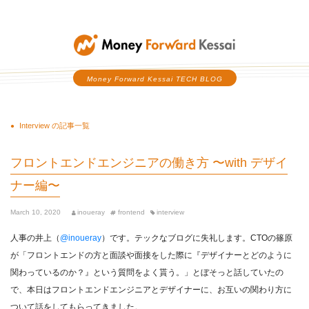
Money Forward Kessai
Money Forward Kessai TECH BLOG
Interview の記事一覧
フロントエンドエンジニアの働き方 〜with デザイ
ナー編〜
March 10, 2020
inoueray
frontend
interview
人事の井上（
@inoueray
）です。テックなブログに失礼します。CTOの篠原
が「フロントエンドの方と面談や面接をした際に『デザイナーとどのように
関わっているのか？』という質問をよく貰う。」とぼそっと話していたの
で、本日はフロントエンドエンジニアとデザイナーに、お互いの関わり方に
ついて話をしてもらってきました。