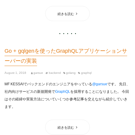
続きを読む
Go + gqlgenを使ったGraphQLアプリケーションサ
ーバーの実装
August 1, 2018
garsue
backend
golang
graphql
MF KESSAIでバックエンドのエンジニアをやっている
@garsue
です。 先日、
社内向けサービスの新規開発で
GraphQL
を採用することになりました。 今回
はその経緯や実装方法についていくつか参考記事を交えながら紹介していき
ます。
続きを読む