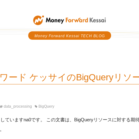
Money Forward Kessai
Money Forward Kessai TECH BLOG
ード ケッサイのBigQueryリソ
data_processing
BigQuery
動をしていますna0です。 この文書は、BigQueryリソースに対す
。