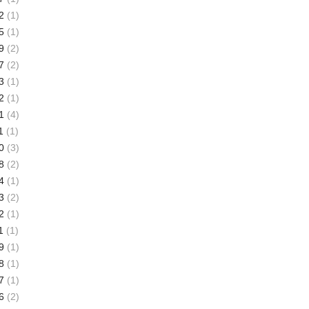
2
(1)
5
(1)
9
(2)
7
(2)
3
(1)
2
(1)
1
(4)
1
(1)
0
(3)
8
(2)
4
(1)
3
(2)
2
(1)
1
(1)
9
(1)
8
(1)
7
(1)
6
(2)