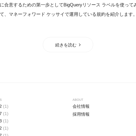
合意するための第一歩としてBigQueryリソース ラベルを使って
て、マネーフォワード ケッサイで運用している規約を紹介します
続きを読む
S
ABOUT
2
(1)
会社情報
7
(1)
採用情報
3
(1)
2
(1)
7
(1)