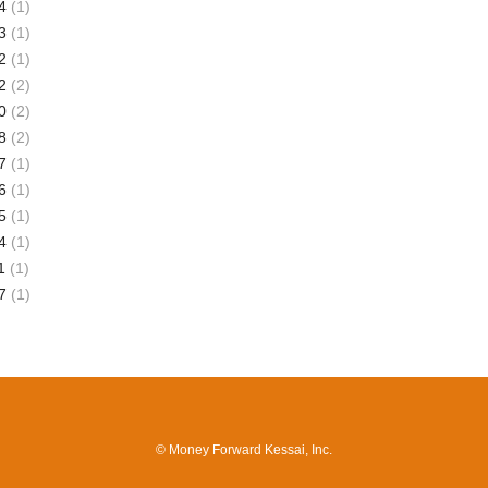
4
(1)
3
(1)
2
(1)
2
(2)
0
(2)
8
(2)
7
(1)
6
(1)
5
(1)
4
(1)
1
(1)
7
(1)
© Money Forward Kessai, Inc.