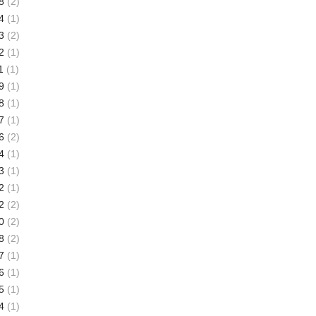
8
(2)
4
(1)
3
(2)
2
(1)
1
(1)
9
(1)
8
(1)
7
(1)
6
(2)
4
(1)
3
(1)
2
(1)
2
(2)
0
(2)
8
(2)
7
(1)
6
(1)
5
(1)
4
(1)