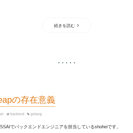
続きを読む
r/heapの存在意義
hei
backend
golang
ESSAIでバックエンドエンジニアを担当しているshoheiです。