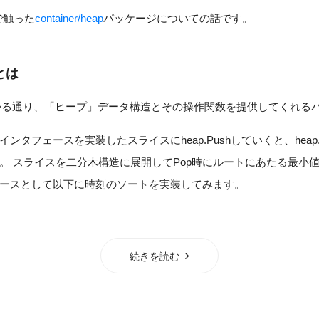
で触った
container/heap
パッケージについての話です。
pとは
かる通り、「ヒープ」データ構造とその操作関数を提供してくれる
ンタフェースを実装したスライスにheap.Pushしていくと、heap
。 スライスを二分木構造に展開してPop時にルートにあたる最小
ースとして以下に時刻のソートを実装してみます。
続きを読む