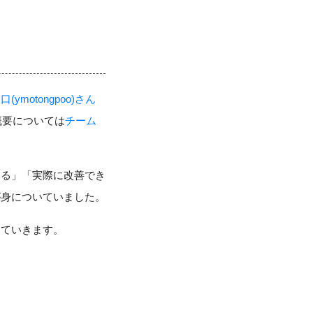
口(ymotongpoo)さん
概要については
チーム
する」「実際に改善でき
が身についていました。
していきます。