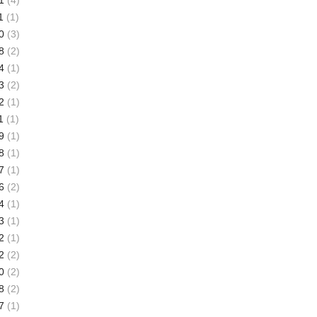
1
(4)
1
(1)
0
(3)
8
(2)
4
(1)
3
(2)
2
(1)
1
(1)
9
(1)
8
(1)
7
(1)
6
(2)
4
(1)
3
(1)
2
(1)
2
(2)
0
(2)
8
(2)
7
(1)