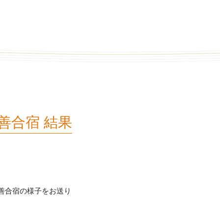
善合宿 結果
善合宿の様子をお送り