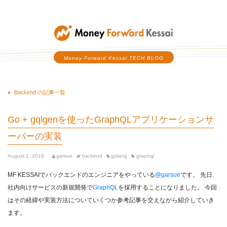
Money Forward Kessai
Money Forward Kessai TECH BLOG
Backend の記事一覧
Go + gqlgenを使ったGraphQLアプリケーションサ
ーバーの実装
August 1, 2018
garsue
backend
golang
graphql
MF KESSAIでバックエンドのエンジニアをやっている
@garsue
です。 先日、
社内向けサービスの新規開発で
GraphQL
を採用することになりました。 今回
はその経緯や実装方法についていくつか参考記事を交えながら紹介していき
ます。