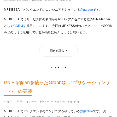
MF KESSAIでバックエンドのエンジニアをやっている
@garsue
です。
MF KESSAIではサービス開発初期からRDBへアクセスする際のO/R Mapper
として
GORM
を採用しています。 今回はMF KESSAIのバックエンドでGORM
をどのように活用しているか簡単に紹介しようと思います。
続きを読む
Go + gqlgenを使ったGraphQLアプリケーションサ
ーバーの実装
August 1, 2018
garsue
backend
golang
graphql
MF KESSAIでバックエンドのエンジニアをやっている
@garsue
です。 先日、