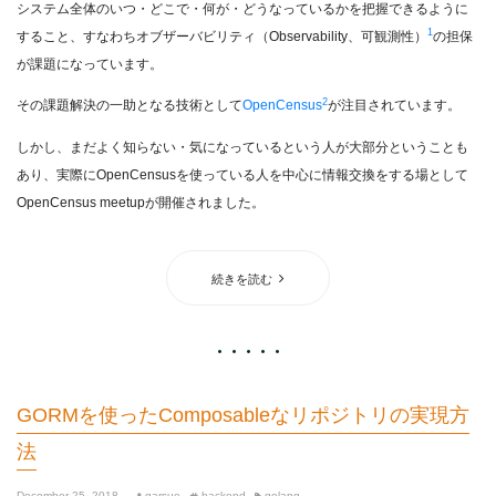
システム全体のいつ・どこで・何が・どうなっているかを把握できるように
1
すること、すなわちオブザーバビリティ（Observability、可観測性）
の担保
が課題になっています。
2
その課題解決の一助となる技術として
OpenCensus
が注目されています。
しかし、まだよく知らない・気になっているという人が大部分ということも
あり、実際にOpenCensusを使っている人を中心に情報交換をする場として
OpenCensus meetupが開催されました。
続きを読む
GORMを使ったComposableなリポジトリの実現方
法
December 25, 2018
garsue
backend
golang