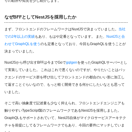
りの勘所や知見を少し紹介します。
なぜBFFとしてNestJSを採用したか
まず、フロントエンドのフレームワークはNuxtJSで決まっていました。
当社
での2年以上の実績
もあり、もはや定番となっています。 また、
NuxtJSと合
わせてGraphQLを使う
のも定番となっており、今回もGraphQLを使うことが
決まっていました。
NuxtJSから呼び出すBFFは今までGoで
gqlgen
を使ったGraphQLサーバーとし
て実装していました。 これはこれで悪くないのですが、やりたいことはバッ
クエンドのサービス群を呼び出してフロントエンドの都合のいい形に加工し
て返すことぐらいなので、もっと軽く開発できる何かにしたいなとも思って
いました。
そこで高い抽象度で記述量も少なく抑えられ、フロントエンドエンジニアも
触りやすいTypeScript製のフレームワークであるNestJSを採用しました。
GraphQLもサポートされていて、NestJS自体がマイクロサービスアーキテク
チャを前提にしてるフレームワークでもあり、今回の要件にマッチしていま