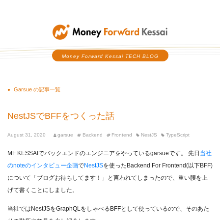
Money Forward Kessai
Money Forward Kessai TECH BLOG
Garsue の記事一覧
NestJSでBFFをつくった話
August 31, 2020
garsue
Backend
Frontend
NestJS
TypeScript
MF KESSAIでバックエンドのエンジニアをやっているgarsueです。
先日
当社
のnoteのインタビュー企画
で
NestJS
を使ったBackend For Frontend(以下BFF)
について「ブログお待ちしてます！」と言われてしまったので、重い腰を上
げて書くことにしました。
当社ではNestJSをGraphQLをしゃべるBFFとして使っているので、そのあた